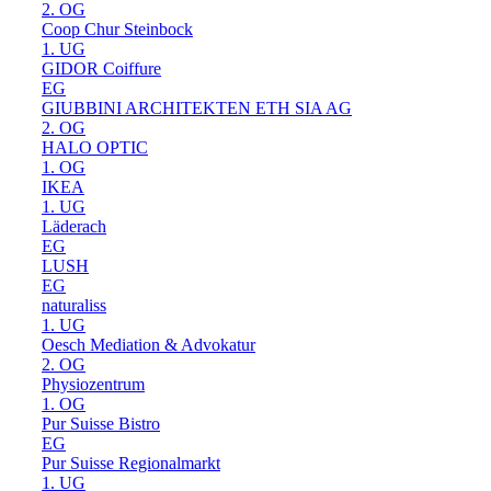
2. OG
Coop Chur Steinbock
1. UG
GIDOR Coiffure
EG
GIUBBINI ARCHITEKTEN ETH SIA AG
2. OG
HALO OPTIC
1. OG
IKEA
1. UG
Läderach
EG
LUSH
EG
naturaliss
1. UG
Oesch Mediation & Advokatur
2. OG
Physiozentrum
1. OG
Pur Suisse Bistro
EG
Pur Suisse Regionalmarkt
1. UG